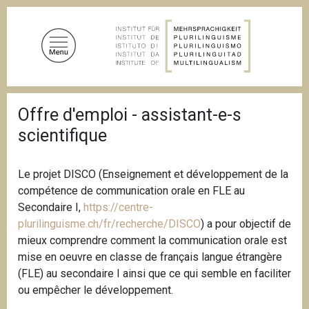
A
l
l
e
r
a
F
u
Offre d'emploi - assistant-e-s
i
c
l
scientifique
d
o
'
n
A
t
r
Le projet DISCO (Enseignement et développement de la
i
e
compétence de communication orale en FLE au
a
n
Secondaire I,
https://centre-
n
u
e
plurilinguisme.ch/fr/recherche/DISCO
) a pour objectif de
p
mieux comprendre comment la communication orale est
r
mise en oeuvre en classe de français langue étrangère
i
(FLE) au secondaire I ainsi que ce qui semble en faciliter
n
ou empêcher le développement.
c