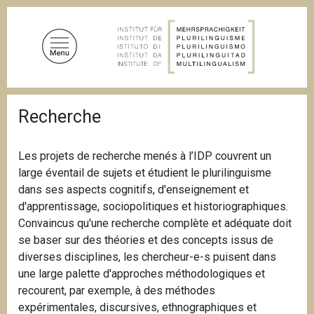
A
l
l
e
r
a
F
u
Recherche
i
c
l
d
o
'
Les projets de recherche menés à l’IDP couvrent un
n
A
large éventail de sujets et étudient le plurilinguisme
t
r
i
dans ses aspects cognitifs, d'enseignement et
e
a
d'apprentissage, sociopolitiques et historiographiques.
n
n
Convaincus qu'une recherche complète et adéquate doit
u
e
se baser sur des théories et des concepts issus de
p
diverses disciplines, les chercheur-e-s puisent dans
r
une large palette d'approches méthodologiques et
i
recourent, par exemple, à des méthodes
n
expérimentales, discursives, ethnographiques et
c