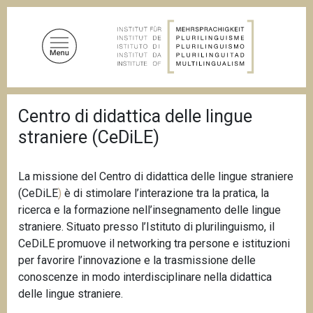
S
a
l
t
a
a
B
l
Centro di didattica delle lingue
r
c
i
straniere (CeDiLE)
c
o
i
n
o
t
l
La missione del Centro di didattica delle lingue straniere
e
e
(CeDiLE
)
è di stimolare l’interazione tra la pratica, la
d
n
ricerca e la formazione nell’insegnamento delle lingue
i
u
p
straniere. Situato presso l’Istituto di plurilinguismo, il
a
t
CeDiLE promuove il networking tra persone e istituzioni
n
o
per favorire l’innovazione e la trasmissione delle
e
p
conoscenze in modo interdisciplinare nella didattica
r
delle lingue straniere.
i