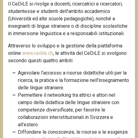
Il CeDiLE si rivolge a docenti, ricercatrici e ricercatori,
n
studentesse e studenti dell’ambito accademico
c
(Università ed alte scuole pedagogiche), nonché a
i
insegnanti di lingue straniere o di discipline scolastiche
p
in immersione linguistica e a responsabili istituzionali.
a
l
Attraverso lo sviluppo e la gestione della piattaforma
e
online
www.cedile.ch
, le attività del CeDiLE si svolgono
secondo questi quattro ambiti:
Agevolare l’accesso a risorse didattiche utili per la
ricerca, la pratica e la formazione nell’insegnamento
delle lingue straniere.
Permettere il networking tra attrici e attori nel
campo della didattica delle lingue straniere con
competenze diversificate, per favorire le
collaborazioni interistituzionali in Svizzera e
all’estero.
Diffondere le conoscenze, le risorse e le esigenze