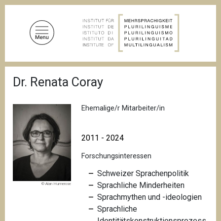
D
i
r
e
k
t
P
z
Dr. Renata Coray
f
u
a
d
m
n
Ehemalige/r Mitarbeiter/in
I
a
n
v
i
h
2011 - 2024
g
a
a
Forschungsinteressen
l
t
i
t
Schweizer Sprachenpolitik
o
Sprachliche Minderheiten
© Alan Humerose
n
Sprachmythen und -ideologien
Sprachliche
Identitätskonstruktionsprozess