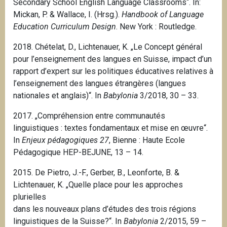
Secondary School English Language Classrooms“. In:
Mickan, P. & Wallace, I. (Hrsg.).
Handbook of Language
Education Curriculum Design
.
New York
: Routledge.
2018. Chételat, D., Lichtenauer, K. „Le Concept général
pour l’enseignement des langues en Suisse, impact d’un
rapport d’expert sur les politiques éducatives relatives à
l’enseignement des langues étrangères (langues
nationales et anglais)“. In
Babylonia
3/2018, 30 – 33.
2017. „Compréhension entre communautés
linguistiques : textes fondamentaux et mise en œuvre“.
In
Enjeux pédagogiques 27
, Bienne : Haute Ecole
Pédagogique HEP-BEJUNE, 13 – 14.
2015.
De Pietro, J.-F., Gerber, B., Leonforte, B. &
Lichtenauer, K.
„Quelle place pour les approches
plurielles
dans les nouveaux plans d’études des trois régions
linguistiques de la Suisse?“. In
Babylonia
2/2015, 59 –