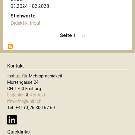
03.2024 - 02.2028
Stichworte
Didaktik
,
Input
S
Seite 1
N
››
e
ä
i
c
t
h
e
s
Kontakt
n
t
n
Institut für Mehrsprachigkeit
e
u
Murtengasse 24
S
m
CH-1700 Freiburg
e
m
Lageplan
&
Kontakt
i
e
ifm-kfm@unifr.ch
t
Tel +41 (0)26 300 67 60
r
i
e
e
r
Quicklinks
u