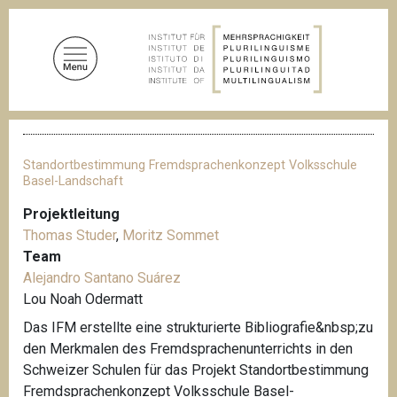
D
i
r
e
k
t
P
z
f
u
a
Standortbestimmung Fremdsprachenkonzept Volksschule
d
m
Basel-Landschaft
n
I
a
Projektleitung
n
v
Thomas Studer
,
Moritz Sommet
i
h
g
Team
a
a
Alejandro Santano Suárez
l
t
Lou Noah Odermatt
i
t
o
Das IFM erstellte eine strukturierte Bibliografie&nbsp;zu
n
den Merkmalen des Fremdsprachenunterrichts in den
Schweizer Schulen für das Projekt Standortbestimmung
Fremdsprachenkonzept Volksschule Basel-