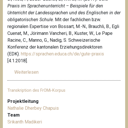
Praxis im Sprachenunterricht – Beispiele für den
Unterricht der Landessprachen und des Englischen in der
obligatorischen Schule
. Mit der fachlichen bzw.
regionalen Expertise von Bossart, M.-N., Brauchli, B., Egli
Cuenat, M., Jörimann Vancheri, B., Kuster, W., Le Pape
Racine, C., Manno, G., Nadig, S. Schweizerische
Konferenz der kantonalen Erziehungsdirektoren
(EDK).
https://sprachen.educa.ch/de/gute-praxis
[4.1.2018].
Weiterlesen
ü
b
e
Transkription des FrOMi-Korpus
r
L
Projektleitung
i
Nathalie Dherbey Chapuis
c
Team
h
Srikanth Madikeri
t