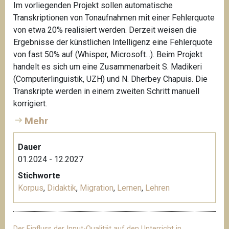
Im vorliegenden Projekt sollen automatische
e
Transkriptionen von Tonaufnahmen mit einer Fehlerquote
n
von etwa 20% realisiert werden. Derzeit weisen die
a
Ergebnisse der künstlichen Intelligenz eine Fehlerquote
u
von fast 50% auf (Whisper, Microsoft...). Beim Projekt
e
handelt es sich um eine Zusammenarbeit S. Madikeri
r
(Computerlinguistik, UZH) und N. Dherbey Chapuis. Die
K
Transkripte werden in einem zweiten Schritt manuell
a
korrigiert.
r
Mehr
i
n
e
Dauer
01.2024 - 12.2027
Stichworte
Korpus
,
Didaktik
,
Migration
,
Lernen
,
Lehren
Der Einfluss der Input-Qualität auf den Unterricht in