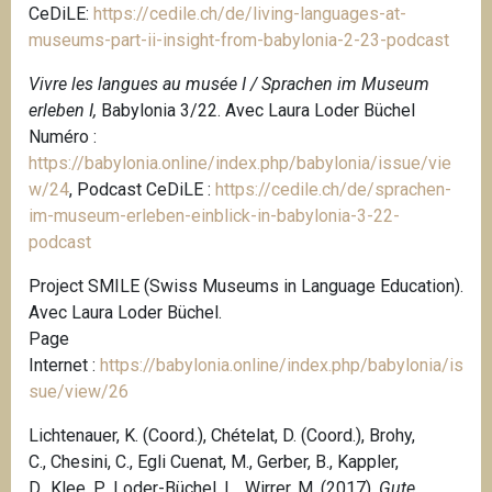
CeDiLE:
https://cedile.ch/de/living-languages-at-
museums-part-ii-insight-from-babylonia-2-23-podcast
Vivre les langues au musée I / Sprachen im Museum
erleben I,
Babylonia 3/22. Avec Laura Loder Büchel
Numéro :
https://babylonia.online/index.php/babylonia/issue/vie
w/24
,
Podcast CeDiLE :
https://cedile.ch/de/sprachen-
im-museum-erleben-einblick-in-babylonia-3-22-
podcast
Project SMILE (Swiss Museums in Language Education).
Avec Laura Loder Büchel.
P
age
Internet :
https://babylonia.online/index.php/babylonia/is
sue/view/26
Lichtenauer, K. (Coord.), Chételat, D. (Coord.), Brohy,
C., Chesini, C., Egli Cuenat, M., Gerber, B., Kappler,
D., Klee, P., Loder-Büchel, L., Wirrer, M. (2017).
Gute