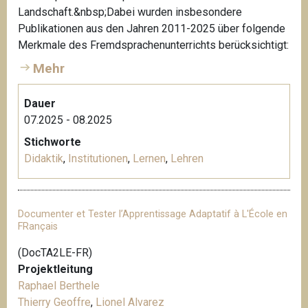
Landschaft.&nbsp;Dabei wurden insbesondere
Publikationen aus den Jahren 2011-2025 über folgende
Merkmale des Fremdsprachenunterrichts berücksichtigt:
Mehr
Dauer
07.2025 - 08.2025
Stichworte
Didaktik
,
Institutionen
,
Lernen
,
Lehren
Documenter et Tester l’Apprentissage Adaptatif à L'École en
FRançais
(DocTA2LE-FR)
Projektleitung
Raphael Berthele
Thierry Geoffre
,
Lionel Alvarez