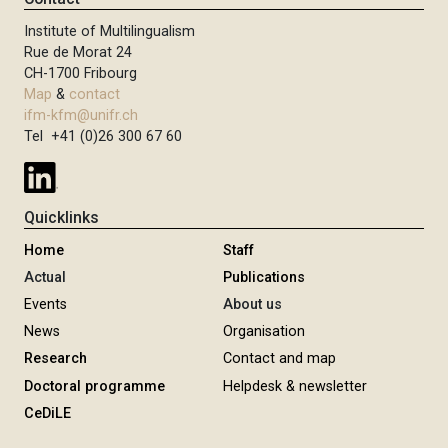
Institute of Multilingualism
Rue de Morat 24
CH-1700 Fribourg
Map
&
contact
ifm-kfm@unifr.ch
Tel +41 (0)26 300 67 60
Quicklinks
Home
Staff
Actual
Publications
Events
About us
News
Organisation
Research
Contact and map
Doctoral programme
Helpdesk & newsletter
CeDiLE