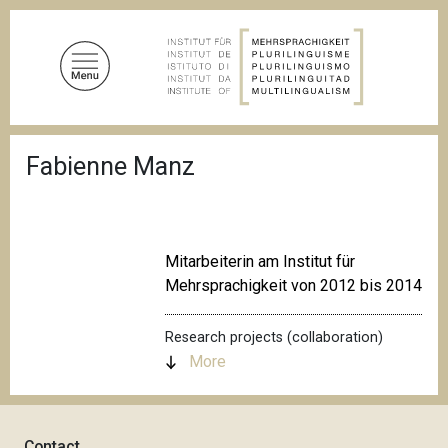
S
k
i
p
t
o
B
m
Fabienne Manz
r
a
e
a
i
d
n
c
c
r
Mitarbeiterin am Institut für
u
o
Mehrsprachigkeit von 2012 bis 2014
m
n
b
t
Research projects (collaboration)
e
More
n
t
Contact