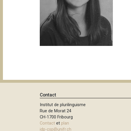
e
i
p
a
l
Contact
Institut de plurilinguisme
Rue de Morat 24
CH-1700 Fribourg
Contact
et
plan
idp-csp@unifr.ch