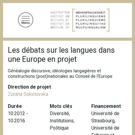
A
l
l
e
r
a
F
u
Les débats sur les langues dans
i
c
l
une Europe en projet
d
o
'
n
A
Généalogie discursive, idéologies langagières et
t
r
constructions (post)nationales au Conseil de l'Europe
i
e
a
Direction de projet
n
n
Zorana Sokolovska
u
e
p
Durée
Mots clés
Financement
r
10.2012 -
Diversité
,
Université de
i
10.2016
Institutions
,
Strasbourg,
n
Politique
Université de
c