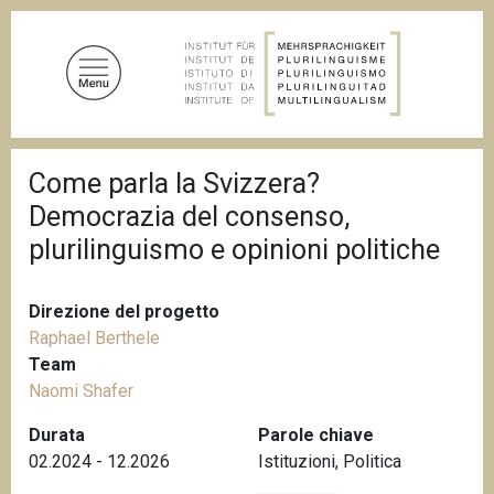
S
a
l
t
a
a
B
l
Come parla la Svizzera?
r
c
i
Democrazia del consenso,
c
o
i
plurilinguismo e opinioni politiche
n
o
t
l
e
e
Direzione del progetto
d
n
i
Raphael Berthele
u
p
Team
a
t
Naomi Shafer
n
o
e
Durata
Parole chiave
p
02.2024 - 12.2026
Istituzioni
,
Politica
r
i