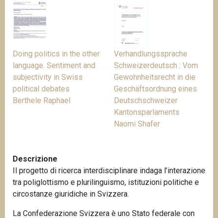
n
c
i
p
Doing politics in the other
Verhandlungssprache
a
language. Sentiment and
Schweizerdeutsch : Vom
l
subjectivity in Swiss
Gewohnheitsrecht in die
e
political debates
Geschäftsordnung eines
Berthele Raphael
Deutschschweizer
Kantonsparlaments
Naomi Shafer
Descrizione
Il progetto di ricerca interdisciplinare indaga l’interazione
tra poliglottismo e plurilinguismo, istituzioni politiche e
circostanze giuridiche in Svizzera.
La Confederazione Svizzera è uno Stato federale con