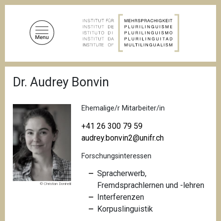
D
i
r
e
k
t
P
z
Dr. Audrey Bonvin
f
u
a
d
m
n
Ehemalige/r Mitarbeiter/in
I
a
n
v
+41 26 300 79 59
i
h
audrey.bonvin2@unifr.ch
g
a
a
Forschungsinteressen
l
t
i
t
Spracherwerb,
o
Fremdsprachlernen und -lehren
© Christian Doninelli
n
Interferenzen
Korpuslinguistik