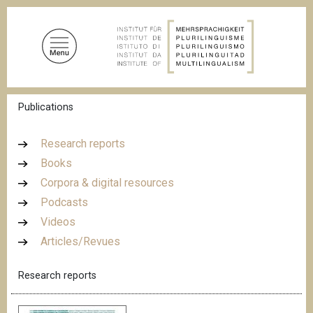
S
k
i
p
t
o
B
Publications
m
r
a
e
a
i
Research reports
d
n
Books
c
c
r
Corpora & digital resources
u
o
m
Podcasts
n
b
Videos
t
Articles/Revues
e
n
Research reports
t