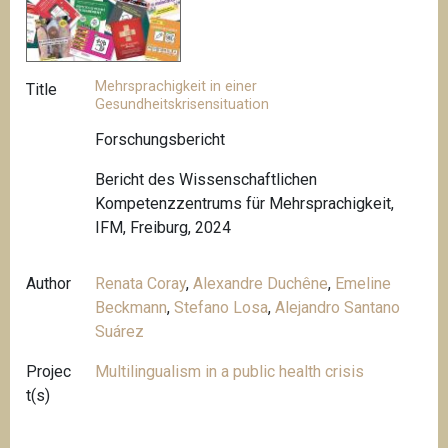
Mehrsprachigkeit in einer
Title
Gesundheitskrisensituation
Forschungsbericht
Bericht des Wissenschaftlichen
Kompetenzzentrums für Mehrsprachigkeit,
IFM, Freiburg, 2024
Author
Renata Coray
,
Alexandre Duchêne
,
Emeline
Beckmann
,
Stefano Losa
,
Alejandro Santano
Suárez
Projec
Multilingualism in a public health crisis
t(s)