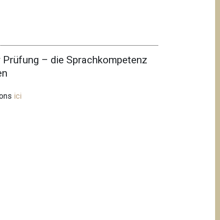
r Prüfung – die Sprachkompetenz
en
ions
ici