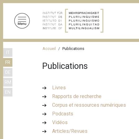
A
l
l
e
r
a
F
u
Accueil
Publications
IT
i
c
FR
o
Publications
l
n
DE
d
t
RM
'
e
Livres
EN
n
A
Rapports de recherche
u
r
Corpus et ressources numériques
p
i
Podcasts
r
a
Vidéos
i
n
Articles/Revues
n
c