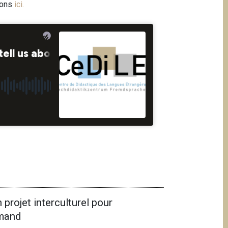
ions
ici
.
 projet interculturel pour
emand