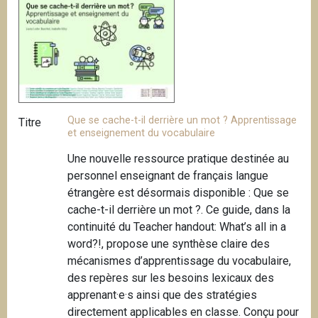
i
p
a
l
Que se cache-t-il derrière un mot ? Apprentissage
Titre
et enseignement du vocabulaire
Une nouvelle ressource pratique destinée au
personnel enseignant de français langue
étrangère est désormais disponible : Que se
cache-t-il derrière un mot ?. Ce guide, dans la
continuité du Teacher handout: What’s all in a
word?!, propose une synthèse claire des
mécanismes d’apprentissage du vocabulaire,
des repères sur les besoins lexicaux des
apprenant·e·s ainsi que des stratégies
directement applicables en classe. Conçu pour