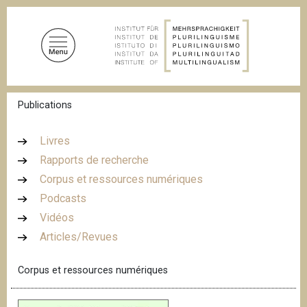
A
l
l
e
r
a
F
Publications
u
i
c
l
d
o
Livres
'
n
Rapports de recherche
A
t
r
Corpus et ressources numériques
i
e
a
Podcasts
n
n
Vidéos
u
e
Articles/Revues
p
r
Corpus et ressources numériques
i
n
c